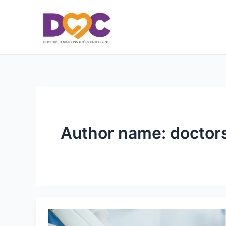
Ir
Post
para
pagination
o
conteúdo
Author name: doctor