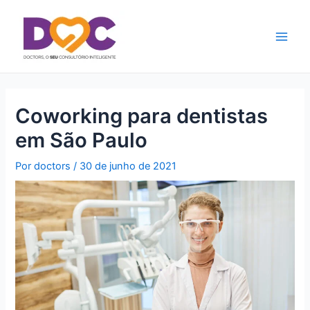
Ir
Main
para
Men
o
conteúdo
Coworking para dentistas
em São Paulo
Por
doctors
/
30 de junho de 2021