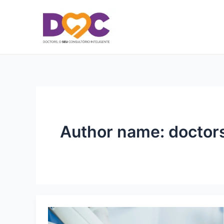
Ir
Post
para
pagination
o
conteúdo
Author name: doctor