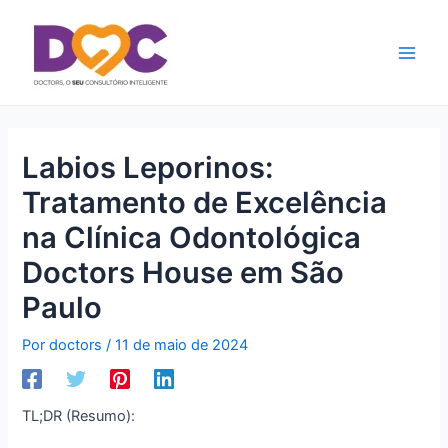
Ir
Main
para
Men
o
conteúdo
Labios Leporinos:
Tratamento de Excelência
na Clínica Odontológica
Doctors House em São
Paulo
Por
doctors
/
11 de maio de 2024
TL;DR (Resumo):