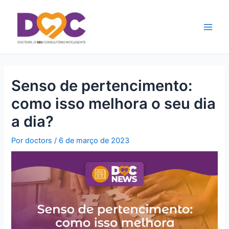
Ir
Main
para
Men
o
conteúdo
Senso de pertencimento:
como isso melhora o seu dia
a dia?
Por
doctors
/
6 de março de 2023