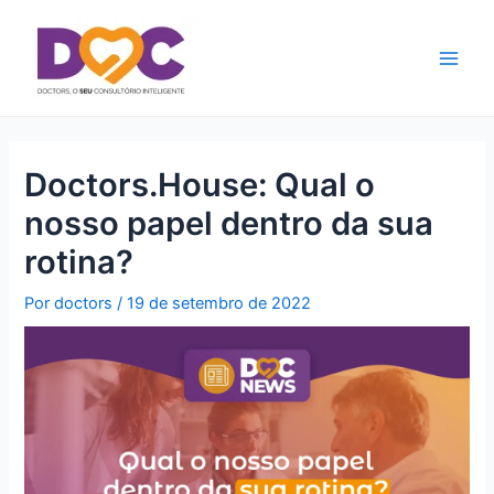
Ir
Main
para
Men
o
conteúdo
Doctors.House: Qual o
nosso papel dentro da sua
rotina?
Por
doctors
/
19 de setembro de 2022