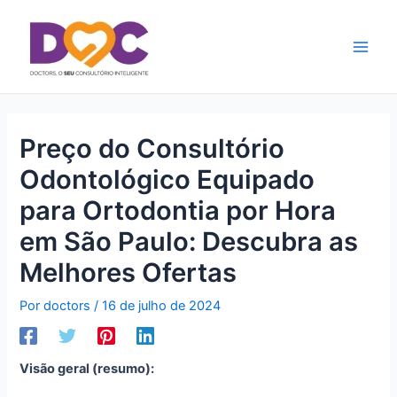
Ir
Main
para
Men
o
conteúdo
Preço do Consultório
Odontológico Equipado
para Ortodontia por Hora
em São Paulo: Descubra as
Melhores Ofertas
Por
doctors
/
16 de julho de 2024
Visão geral (resumo):