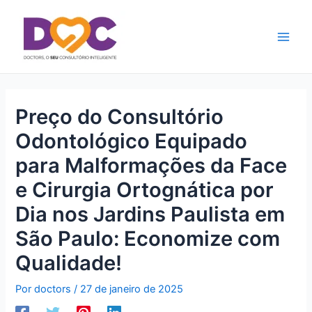
Ir
Main
para
Men
o
conteúdo
Preço do Consultório
Odontológico Equipado
para Malformações da Face
e Cirurgia Ortognática por
Dia nos Jardins Paulista em
São Paulo: Economize com
Qualidade!
Por
doctors
/
27 de janeiro de 2025