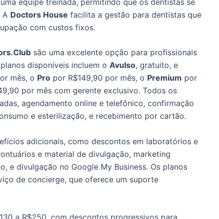
ma equipe treinada, permitindo que os dentistas se
. A
Doctors House
facilita a gestão para dentistas que
cupação com custos fixos.
ors.Club
são uma excelente opção para profissionais
 planos disponíveis incluem o
Avulso
, gratuito, e
or mês, o
Pro
por R$149,90 por mês, o
Premium
por
9,90 por mês com gerente exclusivo. Todos os
adas, agendamento online e telefônico, confirmação
onsumo e esterilização, e recebimento por cartão.
fícios adicionais, como descontos em laboratórios e
ontuários e material de divulgação, marketing
o, e divulgação no Google My Business. Os planos
viço de concierge, que oferece um suporte
$130 a R$250, com descontos progressivos para