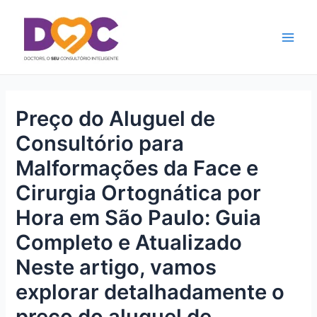
Ir
Main
para
Men
o
conteúdo
Preço do Aluguel de
Consultório para
Malformações da Face e
Cirurgia Ortognática por
Hora em São Paulo: Guia
Completo e Atualizado
Neste artigo, vamos
explorar detalhadamente o
preço do aluguel de