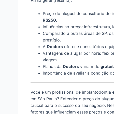
Visão geral (resumo):
Preço do aluguel de consultório de i
R$250
.
Influências no preço: infraestrutura,
Comparado a outras áreas de SP, os 
prestígio.
A
Doctors
oferece consultórios equi
Vantagens de alugar por hora: flexi
viagem.
Planos da
Doctors
variam de
gratui
Importância de avaliar a condição do
Você é um profissional de implantodontia 
em São Paulo? Entender o preço do aluguel
crucial para o sucesso do seu negócio. Ne
fatores que influenciam esses preços e co