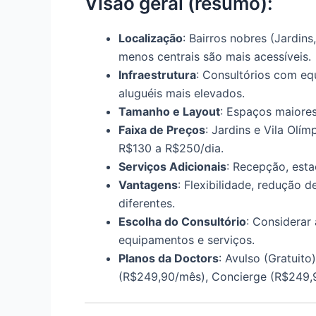
Visão geral (resumo):
Localização
: Bairros nobres (Jardins
menos centrais são mais acessíveis.
Infraestrutura
: Consultórios com e
aluguéis mais elevados.
Tamanho e Layout
: Espaços maiore
Faixa de Preços
: Jardins e Vila Olí
R$130 a R$250/dia.
Serviços Adicionais
: Recepção, est
Vantagens
: Flexibilidade, redução d
diferentes.
Escolha do Consultório
: Considerar 
equipamentos e serviços.
Planos da Doctors
: Avulso (Gratuit
(R$249,90/mês), Concierge (R$249,