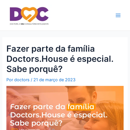
Ir
Main
para
Men
o
conteúdo
Fazer parte da família
Doctors.House é especial.
Sabe porquê?
Por
doctors
/
21 de março de 2023