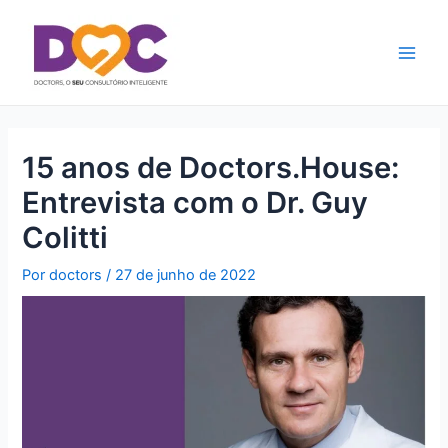
Ir
Main
para
Men
o
conteúdo
15 anos de Doctors.House:
Entrevista com o Dr. Guy
Colitti
Por
doctors
/
27 de junho de 2022