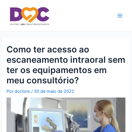
Ir
Main
para
Men
o
conteúdo
Como ter acesso ao
escaneamento intraoral sem
ter os equipamentos em
meu consultório?
Por
doctors
/
30 de maio de 2022