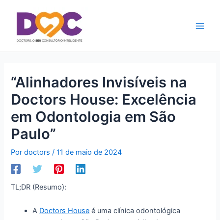
Ir
Main
para
Men
o
conteúdo
“Alinhadores Invisíveis na
Doctors House: Excelência
em Odontologia em São
Paulo”
Por
doctors
/
11 de maio de 2024
TL;DR (Resumo):
A
Doctors House
é uma clínica odontológica