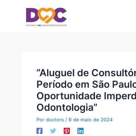
Ir
para
o
conteúdo
“Aluguel de Consultór
Período em São Paulo
Oportunidade Imperdí
Odontologia”
Por
doctors
/
6 de maio de 2024