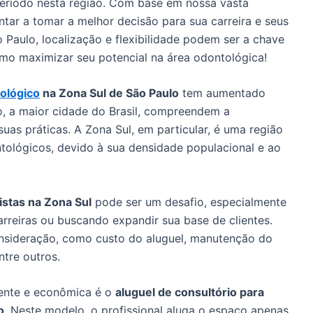
 período nesta região. Com base em nossa vasta
tar a tomar a melhor decisão para sua carreira e seus
 Paulo, localização e flexibilidade podem ser a chave
omo maximizar seu potencial na área odontológica!
ológico
na Zona Sul de São Paulo
tem aumentado
o, a maior cidade do Brasil, compreendem a
uas práticas. A Zona Sul, em particular, é uma região
tológicos, devido à sua densidade populacional e ao
istas na Zona Sul
pode ser um desafio, especialmente
reiras ou buscando expandir sua base de clientes.
nsideração, como custo do aluguel, manutenção do
ntre outros.
iente e econômica é o
aluguel de consultório para
o
. Neste modelo, o profissional aluga o espaço apenas